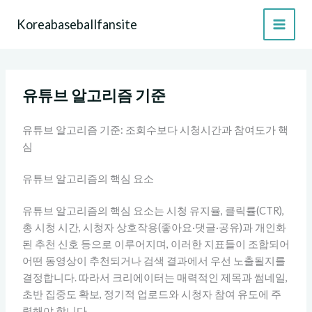
콘
Koreabaseballfansite
텐
츠
로
건
너
유튜브 알고리즘 기준
뛰
기
유튜브 알고리즘 기준: 조회수보다 시청시간과 참여도가 핵
심
유튜브 알고리즘의 핵심 요소
유튜브 알고리즘의 핵심 요소는 시청 유지율, 클릭률(CTR),
총 시청 시간, 시청자 상호작용(좋아요·댓글·공유)과 개인화
된 추천 신호 등으로 이루어지며, 이러한 지표들이 조합되어
어떤 동영상이 추천되거나 검색 결과에서 우선 노출될지를
결정합니다. 따라서 크리에이터는 매력적인 제목과 썸네일,
초반 집중도 확보, 정기적 업로드와 시청자 참여 유도에 주
력해야 합니다.