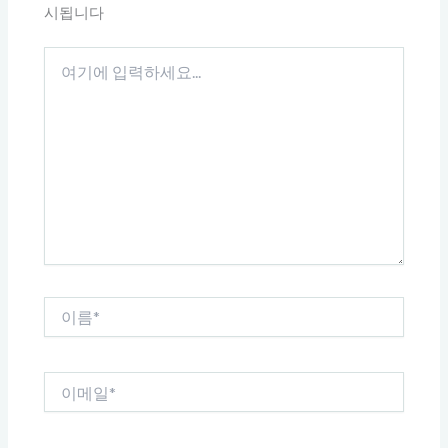
시됩니다
여
기
에
입
력
하
세
요...
이
름
*
이
메
일
*